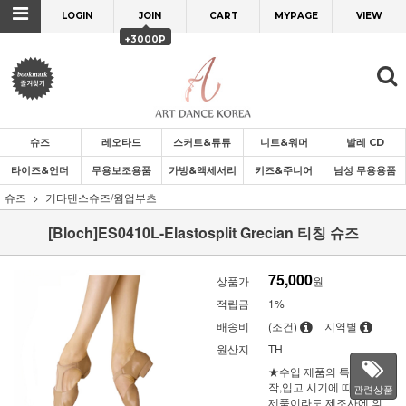
LOGIN
JOIN
CART
MYPAGE
VIEW
+3000P
슈즈
레오타드
스커트&튜튜
니트&워머
발레 CD
타이즈&언더
무용보조용품
가방&액세서리
키즈&주니어
남성 무용용품
슈즈
기타댄스슈즈/웜업부츠
[Bloch]ES0410L-Elastosplit Grecian 티칭 슈즈
75,000
상품가
원
적립금
1%
배송비
(조건)
지역별
원산지
TH
★수입 제품의 특성 상 제
작,입고 시기에 따라 같은
관련상품
제품이라도 제조사에 의