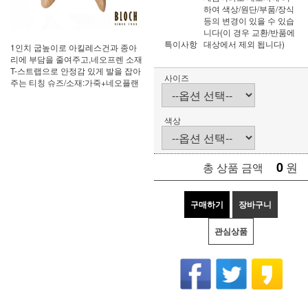
하여 색상/원단/부품/장식
등의 변경이 있을 수 있습
니다(이 경우 교환/반품에
특이사항
대상에서 제외 됩니다)
1인치 굽높이로 아킬레스건과 종아
리에 부담을 줄여주고,네오프렌 소재
T-스트랩으로 안정감 있게 발을 잡아
사이즈
주는 티칭 슈즈/소재:가죽+네오플랜
색상
0
원
총 상품 금액
구매하기
장바구니
관심상품