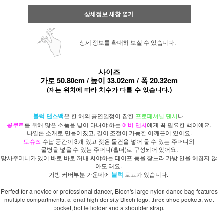
상세정보 새창 열기
상세 정보를 확대해 보실 수 있습니다.
사이즈
가로 50.80cm / 높이 33.02cm / 폭 20.32cm
(재는 위치에 따라 치수가 다를 수 있습니다.)
블럭
댄스백
은 한 해의 공연일정이 잡힌
프로페셔널 댄
서
나
콩쿠르
를 위해 많은 소품을 넣어 다녀야 하는
예비 댄서
에게 꼭 필요한 백이에요.
나일론 소재로 만들어졌고, 길이 조절이 가능한 어깨끈이 있어요.
토슈즈
수납 공간이 3개 있고 젖은 물건을 넣어 둘 수 있는 주머니와
물병을 넣을 수 있는 주머니(홀더)로 구성되어 있어요.
망사주머니가 있어 바로 바로 꺼내 써야하는 테이프 등을 찾느라 가방 안을 헤집지 않
아도 돼요.
가방 커버부분 가운데에
블럭
로고가 있습니다.
Perfect for a novice or professional dancer, Bloch's large nylon dance bag features
multiple compartments, a tonal high density Bloch logo, three shoe pockets, wet
pocket, bottle holder and a shoulder strap.