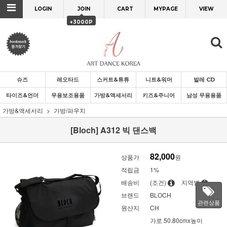
LOGIN
JOIN
CART
MYPAGE
VIEW
+3000P
슈즈
레오타드
스커트&튜튜
니트&워머
발레 CD
타이즈&언더
무용보조용품
가방&액세서리
키즈&주니어
남성 무용용품
가방&액세서리
가방/파우치
[Bloch] A312 빅 댄스백
82,000
상품가
원
적립금
1%
배송비
(조건)
지역별
브랜드
BLOCH
관련상품
원산지
CH
가로 50.80cmx높이