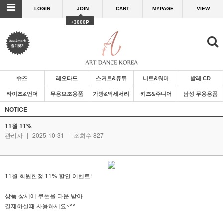
LOGIN
JOIN
CART
MYPAGE
VIEW
+3000P
슈즈
레오타드
스커트&튜튜
니트&워머
발레 CD
타이즈&언더
무용보조용품
가방&액세서리
키즈&주니어
남성 무용용품
NOTICE
11월 11%
관리자
|
2025-10-31
|
조회수 827
11월 회원한정 11% 할인 이벤트!
상품 상세에 쿠폰을 다운 받아
결제하실때 사용하세요~^^