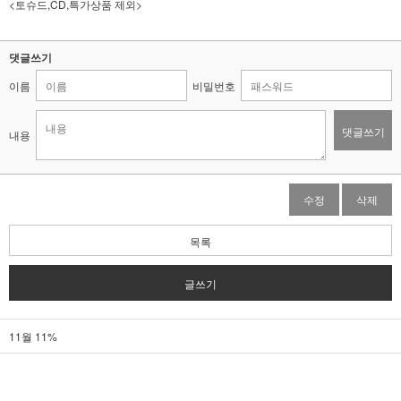
<토슈드,CD,특가상품 제외>
댓글쓰기
이름
비밀번호
댓글쓰기
내용
수정
삭제
목록
글쓰기
11월 11%