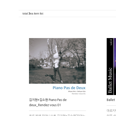
total
3
ea item list
김지현+김소현 Piano Pas de
Balle
deux_Rendez-vous 01
마르키
프로 발레 피아니스트 김지현+김소현“피아노
인무,6