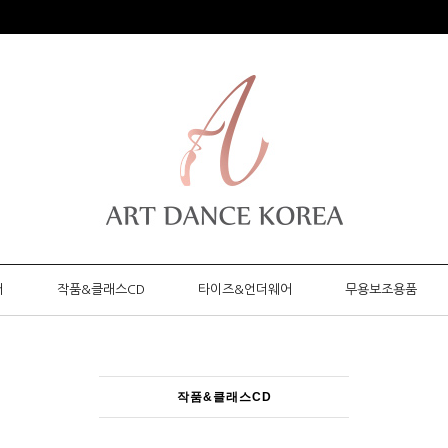
머
작품&클래스CD
타이즈&언더웨어
무용보조용품
작품&클래스CD