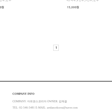
00원
15,000원
1
COMPANY INFO
COMPANY: 아트댄스코리아 OWNER: 김재걸
TEL: 02-546-5481 E-MAIL: artdancekorea@naver.com