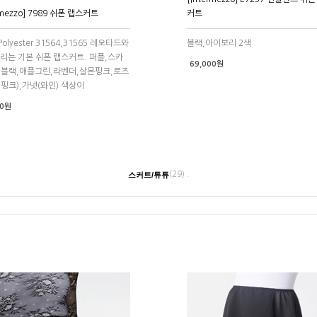
rmezzo] 7989 쉬폰 랩스커트
커트
olyester 31564,31565 레오타드와
블랙,아이보리 2색
리는 기본 쉬폰 랩스커트. 퍼플,스카
69,000원
,블랙,애플그린,라벤더,살몬핑크,로즈
핑크),가넷(와인) 색상이
00원
(29) .
스커트/튜튜