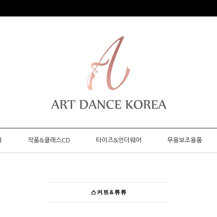
머
작품&클래스CD
타이즈&언더웨어
무용보조용품
스커트&튜튜