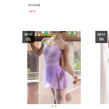
49,000원
BEST
BEST
05
06
●
●