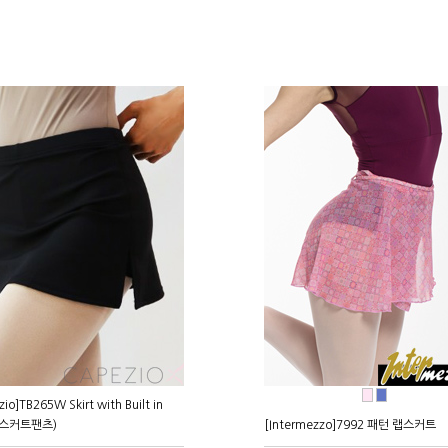
●
●
io]TB265W Skirt with Built in
t(스커트팬츠)
[Intermezzo]7992 패턴 랩스커트