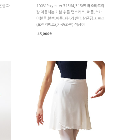
은한 파
100%Polyester 31564,31565 레오타드와
잘 어울리는 기본 쉬폰 랩스커트. 퍼플,스카
이블루,블랙,애플그린,라벤더,살몬핑크,로즈
(오렌지핑크),가넷(와인) 색상이
45,000원