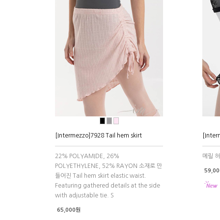
●
●
●
[Intermezzo]7928 Tail hem skirt
[Inte
22% POLYAMIDE, 26%
메릴 
POLYETHYLENE, 52% RAYON 소재로 만
59,0
들어진 Tail hem skirt elastic waist.
Featuring gathered details at the side
with adjustable tie. S
65,000원