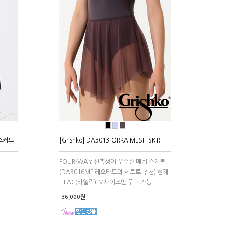
●
●
●
 스커트
[Grishko] DA3013-ORKA MESH SKIRT
FOUR-WAY 신축성이 우수한 메쉬 스커트.
(DA3016MP 레오타드와 세트로 추천) 현재
LILAC(라일락)-M사이즈만 구매 가능
36,000원