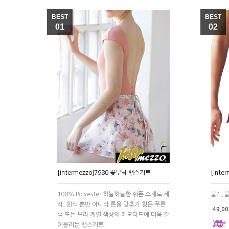
BEST
BEST
01
02
[Intermezzo]7980 꽃무늬 랩스커트
[Inte
100% Polyester 하늘하늘한 쉬폰 소재로 제
블랙,블
작. 흰색 뿐만 아니라 톤을 맞추기 힘든 푸른
49,0
색 또는 보라 계열 색상의 레오타드에 더욱 잘
어울리는 랩스커트!