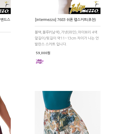
폰 밴드스
[Intermezzo] 7683 쉬폰 랩스커트(추천)
블랙,블루P(남색),가넷(와인),아이보리 4색
앞길이/뒷길이 약11~13cm 차이가 나는 언
발란스 스커트 입니다.
59,000원