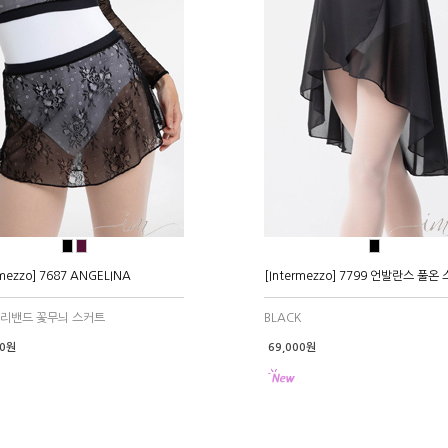
●
●
●
rmezzo] 7687 ANGELINA
[Intermezzo] 7799 언발란스 풀온
허리밴드 꽃무늬 스커트
BLACK
00원
69,000원