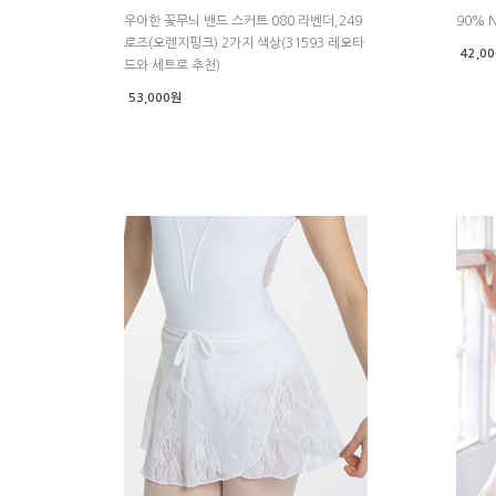
우아한 꽃무늬 밴드 스커트 080 라벤더,249
90% N
로즈(오렌지핑크) 2가지 색상(31593 레오타
42,0
드와 세트로 추천)
53,000원