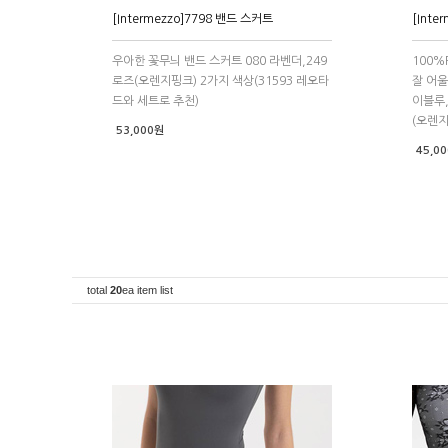
[Intermezzo]7798 밴드 스커트
[Inte
우아한 꽃무늬 밴드 스커트 080 라벤더,249
100%P
로즈(오렌지핑크) 2가지 색상(31593 레오타
잘 어울
드와 세트로 추천)
이블루
(오렌지
53,000원
45,0
total
20
ea item list