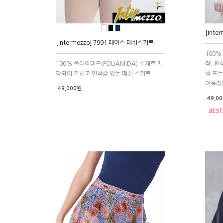
●
●
●
[Int
[Intermezzo] 7991 레이스 메쉬스커트
100%
100% 폴리아미드(POLIAMIDA) 소재로 제
작. 흰
작되어 가볍고 밀착감 있는 메쉬 스커트
색 또는
어울리
49,000원
49,0