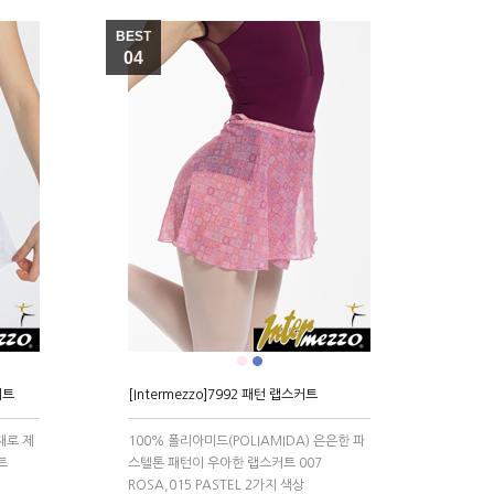
BEST
04
●
●
커트
[Intermezzo]7992 패턴 랩스커트
재로 제
100% 폴리아미드(POLIAMIDA) 은은한 파
트
스텔톤 패턴이 우아한 랩스커트 007
ROSA,015 PASTEL 2가지 색상