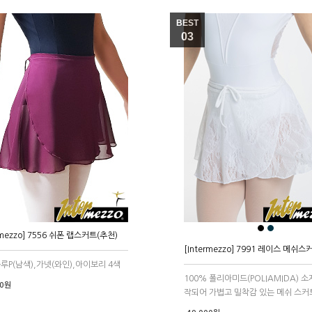
BEST
03
●
●
●
rmezzo] 7556 쉬폰 랩스커트(추천)
[Intermezzo] 7991 레이스 메쉬스
루P(남색),가넷(와인),아이보리 4색
100% 폴리아미드(POLIAMIDA) 소
00원
작되어 가볍고 밀착감 있는 메쉬 스커