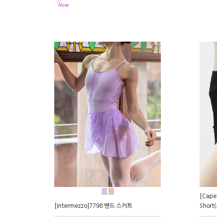
●
●
[Capez
[Intermezzo]7798 밴드 스커트
Shor