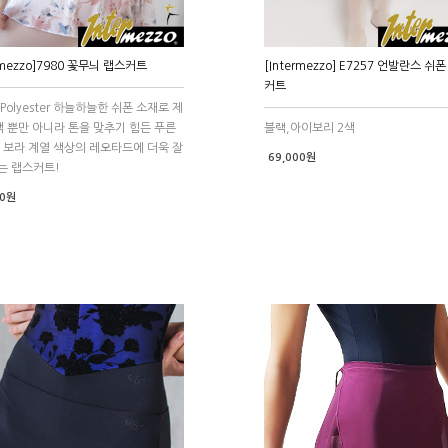
ermezzo]7980 꽃무늬 랩스커트
[Intermezzo] E7257 언발란스 쉬
커트
 Polyester 하늘하늘한 쉬폰 소재로 제
색 뿐만 아니라 톤을 맞추기 힘든 푸른
블랙,아이보리 2색
 보라 계열 색상의 레오타드에 더욱 잘
69,000원
는 랩스커트!
00원