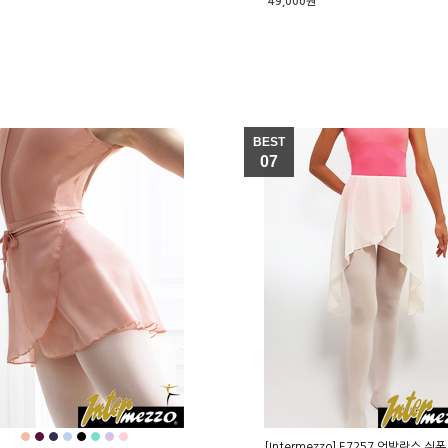
49,000원
BEST
07
●
●
●
●
●
●
●
●
[Intermezzo] E7257 언발란스 쉬