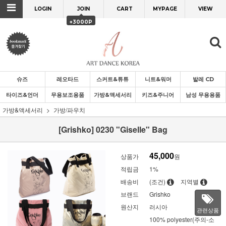
LOGIN
JOIN
CART
MYPAGE
VIEW
+3000P
슈즈
레오타드
스커트&튜튜
니트&워머
발레 CD
타이즈&언더
무용보조용품
가방&액세서리
키즈&주니어
남성 무용용품
가방&액세서리
가방/파우치
[Grishko] 0230 "Giselle" Bag
45,000
상품가
원
적립금
1%
배송비
(조건)
지역별
브랜드
Grishko
원산지
러시아
관련상품
100% polyester(주의-소